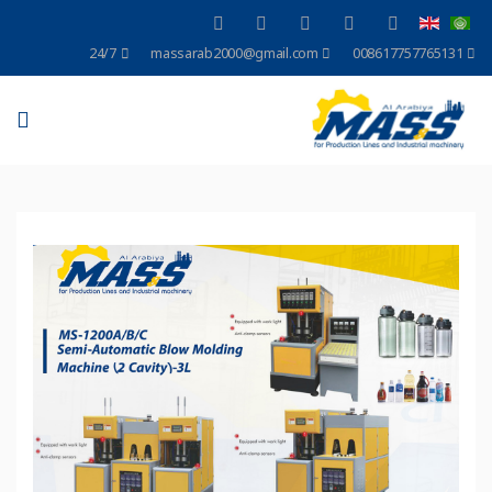
24/7
massarab2000@gmail.com
008617757765131