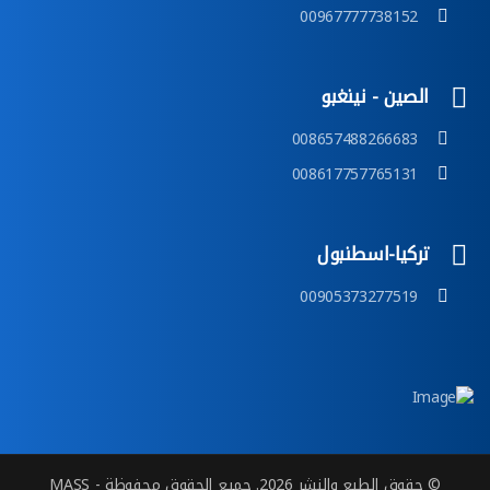
00967777738152
الصين - نينغبو
008657488266683
008617757765131
تركيا-اسطنبول
00905373277519
© حقوق الطبع والنشر 2026. جميع الحقوق محفوظة - MASS