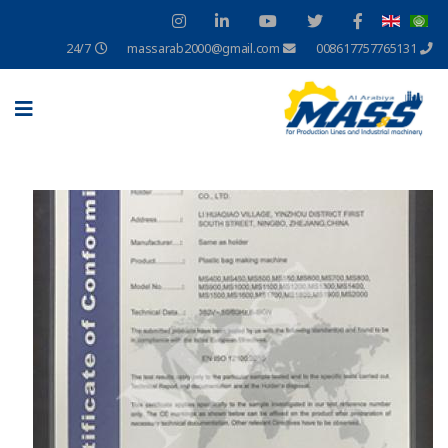
24/7
massarab2000@gmail.com
008617757765131