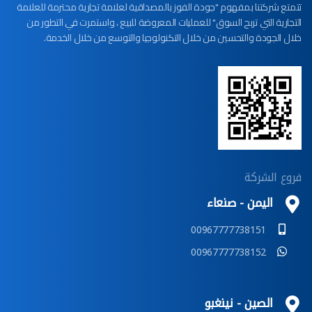
تتمتع شركتنا بمفهوم "جودة الفوز بالمصداقية لعلامة تجارية محترمة للعلامة
التجارية التي تربح السوق" للعمليات المعروضة للبيع ، واستمرت في التطور من
خلال الجودة والتحسين من خلال التكنولوجيا والتوسع من خلال الخدمة.
فروع الشركة
اليمن - صنعاء
00967777738151
00967777738152
الصين - نينغبو