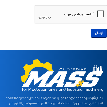
ارسال
تتمتع شركتنا بمفهوم "جودة الفوز بالمصداقية لعلامة تجارية محترمة للعلامة
التجارية التي تربح السوق" للعمليات المعروضة للبيع ، واستمرت في التطور من