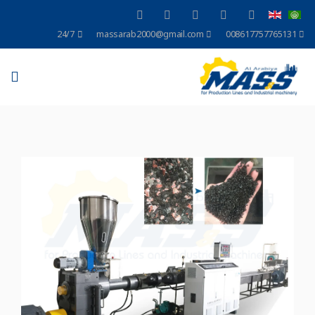
24/7
massarab2000@gmail.com
008617757765131