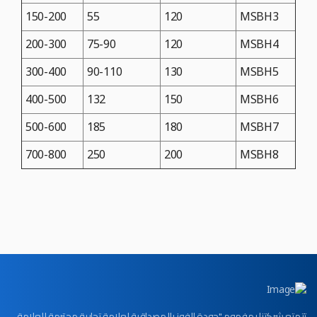
150-200
55
120
MSBH3
200-300
75-90
120
MSBH4
300-400
90-110
130
MSBH5
400-500
132
150
MSBH6
500-600
185
180
MSBH7
700-800
250
200
MSBH8
تتمتع شركتنا بمفهوم "جودة الفوز بالمصداقية لعلامة تجارية محترمة للعلامة